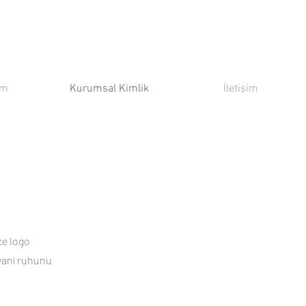
ım
Kurumsal Kimlik
İletişim
ce logo
 yani ruhunu