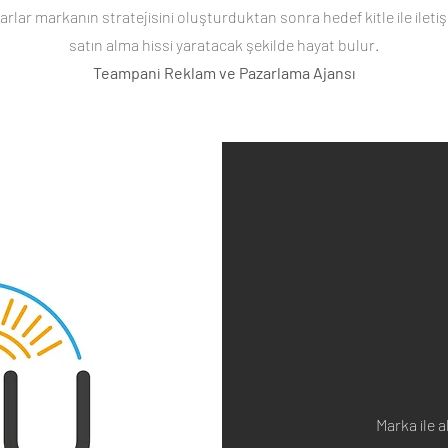
rlar markanın stratejisini oluşturduktan sonra hedef kitle ile ileti
satın alma hissi yaratacak şekilde hayat bulur.
Teampani Reklam ve Pazarlama Ajansı
Marka ile a