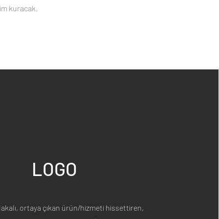
şim kuracak,
LOGO
lakalı, ortaya çıkan ürün/hizmeti hissettiren,