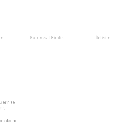
ım
Kurumsal Kimlik
İletişim
ilerinize
tır.
lamalarını
.