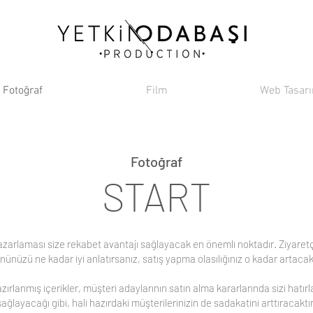
Fotoğraf
Film
Web Tasar
Fotoğraf
START
azarlaması size rekabet avantajı sağlayacak en önemli noktadır. Ziyaretç
nünüzü ne kadar iyi anlatırsanız, satış yapma olasılığınız o kadar artacak
ırlanmış içerikler, müşteri adaylarının satın alma kararlarında sizi hatır
sağlayacağı gibi, hali hazırdaki müşterilerinizin de sadakatini arttıracaktır